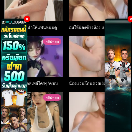
×
สาวเเว่นอาบน้ำให้แฟนหนุ่มดู
อมให้น้องข้างห้อง เเตกคาปาก
คลิปหลุด
คลิปหลุด
เย็ดคาชุดครอสเพย์ใครๆก็ชอบ
น้องเเว่นโดนควยเย็ดสดเสียวๆ
คลิปหลุด
คลิปหลุด