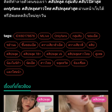
คิดที่ทำลายตัวตนของเรา
คลิปหลุด กลุ่มลับ คลิปโป๊ล่าสุด
onlyfans คลิปหลุดสาวไทย คลิปหลุดล่าสุด
ผ่านหน้าเว็บได้
ฟรีอัพเดทคลิปใหม่ทุกวัน
tags:
IDX60176676
MLive
Onlyfans
กลุ่มลับ
ขย่มเย็ด
ขยำนม
ขึ้นขย่มเย็ด
ครางเสียวยั่วเย็ด
ครางเสียวหี
คลิป
คลิปหลุด
คลิปหลุด 18+
คลิปหลุด vk
คลิปหลุดสาวไทย
คู่เทพ
น้องโมนิก้า
นัดเย็ด
สาวไทย
หลุดทวิต
ห้องเชื่อด
แตกใส่หน้า
เรื่องที่เกี่ยวข้อง
คลิปหลุด
คลิปหลุด