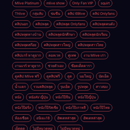
Mlive Platinum
mlive show
Only Fan VIP
squirt
Thlive
กลุ่มลับ
ข่มขืน
คลิป 69live
คลิป Onlyfans
คลิปนอก
คลิปหลุด
คลิปหลุด Onlyfans
คลิปหลุดคนดัง
คลิปหลุดทางบ้าน
คลิปหลุดนักศึกษา
คลิปหลุดนักเรียน
คลิปหลุดสก๊อย
คลิปหลุดสาวใหญ่
คลิปหลุดสาวไทย
คลิปแรร์ หาดูยาก
คอลเวท
คู่เทพ
งาน Mlive เก่า
งานแรร์ หาดูยาก
ช่วยตัวเอง
ซ๊อตเด็ดดารา
ดูคลิป Mlive ฟรี
ดูคลิปฟรี
ตูด
นมใหญ่
นัดเย็ด
น้ำแตก
รวมคลิปหลุด
รุมเย็ด
รูปหลุด
สาวสอง
หนัง
หนังAV ญี่ปุ่น
หนังโป๊จีน
หนังโป๊ญี่ปุ่น
หนังโป๊ฝรั่ง
หนังโป๊รัสเซีย
หนังโป๊เกาหลี
หนังโป๊ไทย
ห้องเชือด
อนิเมะ18
อัพเดทล่าสุด
อัพเดทล่าสุด
เย็ดตูด
ไม่มีหมวดหมู่
ไม่มีหมวดหมู่