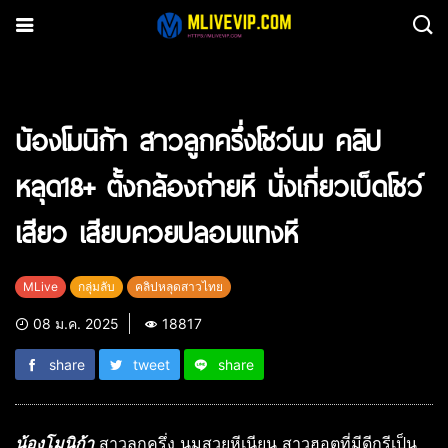
Search
for:
น้องโมนิก้า สาวลูกครึ่งโชว์นม คลิป
หลุด18+ ตั้งกล้องถ่ายหี นั่งเกี่ยวเบ็ดโชว์
เสียว เสียบควยปลอมแทงหี
MLive
กลุ่มลับ
คลิปหลุดสาวไทย
08 ม.ค. 2025
18817
share
tweet
share
น้องโมนิก้า
สาวลูกครึ่ง นมสวยหีเนียน สาวฮอตที่มีดีกรีเป็น