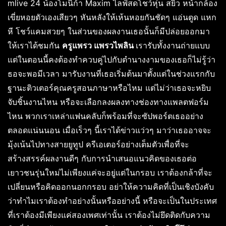
mlive 24 น้องโมนิก้า Maxim ไลฟ์สดโชว์หุ่น สยิว หน้ากล้อง
เขี่ยหอยตัวเองเสียวๆ หันหลังให้เห้นหอยกันชัดๆ แอ่นตูด แหก
หี โชว์แคมสวยๆ ในส่วนของผลงานเธอนั้นก็มีปล่อยออกมา
ให้เราได้ชมกัน
ครูแพรว แพรวไพลิน
เรารับทั้งงานถ่ายแบบ
แต่ในตอนนี้คงต้องทำควบคู่ไปกับตำนางงามของเธอก็ไม่รู้ว่า
ธอจะพอมีเวลา มารับงานที่เธอเริ่มต้นมาตั้งแต่ในช่วงแรกกับ
ฐานะติวเตอร์คุณครูสอนภาษาหรือไหม แต่ไม่ว่าเธอจะหยิบ
จับชิ้นงานไหน หรือจะเลือกลงผลงทางช่องทางแพลตฟอร์ม
ไหน พวกเราเหล่าแฟนคลับก็พร้อมที่จะซัปพอร์ตเธออย่าง
ตลอดแน่นนอน เมื่อเร็วๆ นี้เราได้ข่าวแว่วๆ มาว่าเธออาจจะ
มุ้งเน้นไปทางสายยูทูป ครีเอเตอร์อย่างเต็มตัวเพื่อที่จะ
สร้างสรรค์ผลงานดีๆ กับการนำเสนอแนวคิดของเธอต่อ
เยาวชนรุ่นใหม่ไม่เพียงแค่จะอยู่แต่ในกรอบ เราต้องกล้าที่จะ
เปลี่ยนหรือคิดออกนอกกรอบ อย่าให้ความคิดที่เป็นเชิงบังคับ
ว่าทำไมเราต้องทำอย่างนั้นหรืออย่างนี้ หรือจะเป็นในประเทศ
ที่เราต้องมีเพียงแค่สองเพศเท่านั้น เราต้องไม่ยึดติดกับความ