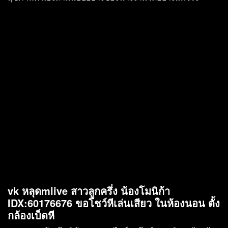
vk หลุดmlive สาวลูกครึ่ง น้องโมนิก้า
IDX:60176676 ขอโชว์หีเล่นเสียว ในห้องนอน ตั้ง
กล้องเบ็ดหี