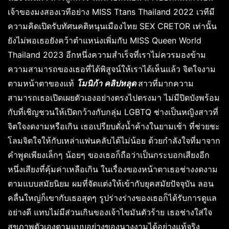
เจ้าของมงสองเวทีอย่าง MISS Ttans Thailand 2022 เวทีมี
ความคิดเปิดรับทัศนคติหนุนเมืองไทย SEX CRETOR เท่านั้น
ยังไม่พอเธอยังคว้าตำแหน่งเพิ่มกับ MISS Queen World
Thailand 2023 อีกหนึ่งความสำเร็จที่เราไม่ควรมองข้าม
ความสามารถของเธอที่ได้พิสูจน์ให้เราได้เห็นแล้ว จิตใจงาม
ตามหน้าตาของแท้
โมนิก้า คลิปหลุด
สาวที่มากความ
สามารถเธอเปิดเผยตัวเองอย่างตรงไปตรงมา ไม่มีปิดบังพร้อม
กับที่เชิญชวนให้เปิดกว้างกับกลุ่ม LGBTQ ช่างเป็นหญิงสาวที่
จิตใจงดงามหรือเกิน เธอเปรียบดั่งน้ำค้างในยามเช้า ที่ช่วยชะ
โลมจิตใจให้กับเหล่าแฟนคลับได้ไม่น้อย ด้วยกำลังใจที่มาจาก
คำพูดเพียงเล็กๆ น้อยๆ ของเธอก็ถือว่าเป็นกระบอกเสียงอีก
หนึ่งเสียงที่คุ้มค่าเหลือเกิน ในเรื่องของหน้าตาเธอช่างงดงาม
ตามแบบสมัยนิยม ผมที่จัดแต่งให้เข้ากับยุคสมัยปัจจุบัน ลอน
คลื่นใหญ่ก็เขากับเธอสุดๆ รูปร่างร่างของเธอก็ได้รับการดูแล
อย่างดี แทบไม่มีส่วนเกินของเจ้าไขมันตัวร้าย เธอช่างใส่ใจ
สุขภาพตัวเองตามแบบอย่างของนางงามได้อย่างแท้จริง