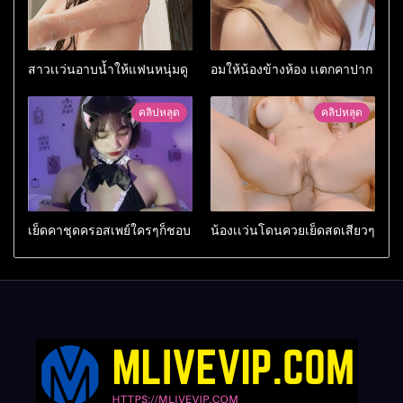
สาวเเว่นอาบน้ำให้แฟนหนุ่มดู
อมให้น้องข้างห้อง เเตกคาปาก
คลิปหลุด
คลิปหลุด
เย็ดคาชุดครอสเพย์ใครๆก็ชอบ
น้องเเว่นโดนควยเย็ดสดเสียวๆ