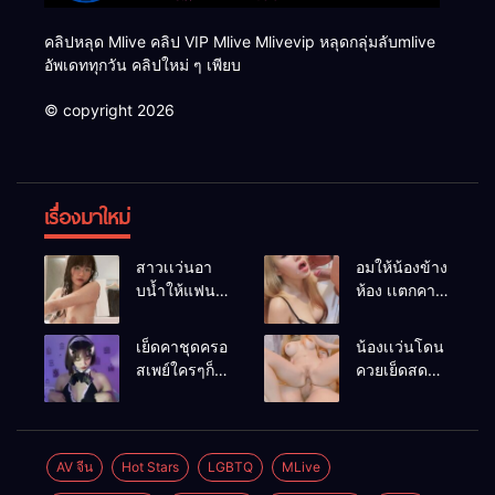
คลิปหลุด Mlive คลิป VIP Mlive Mlivevip หลุดกลุ่มลับmlive
อัพเดททุกวัน คลิปใหม่ ๆ เพียบ
© copyright 2026
เรื่องมาใหม่
สาวเเว่นอา
อมให้น้องข้าง
บน้ำให้แฟน
ห้อง เเตกคา
หนุ่มดู
ปาก
เย็ดคาชุดครอ
น้องเเว่นโดน
สเพย์ใครๆก็
ควยเย็ดสด
ชอบ
เสียวๆ
AV จีน
Hot Stars
LGBTQ
MLive